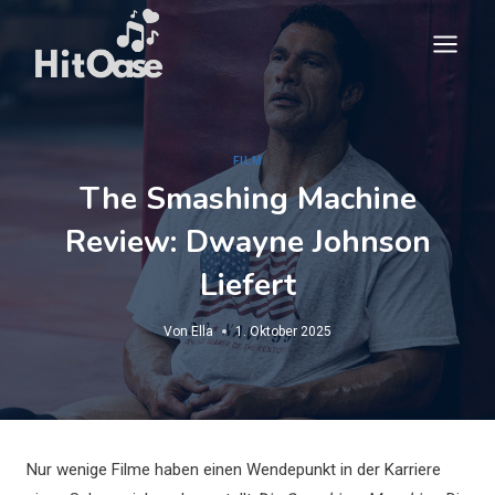
Zum
Inhalt
springen
FILM
The Smashing Machine
Review: Dwayne Johnson
Liefert
Von
Ella
1. Oktober 2025
Nur wenige Filme haben einen Wendepunkt in der Karriere