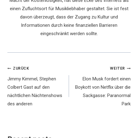
Macht der Kostenlosigkeit, hat diese Ecke des Internets als
einen Zufluchtsort für Musikliebhaber gestaltet. Sie ist fest
davon überzeugt, dass der Zugang zu Kultur und
Informationen durch keine finanziellen Barrieren
eingeschränkt werden sollte.
Beitragsnavigation
ZURÜCK
WEITER
Jimmy Kimmel, Stephen
Elon Musk fordert einen
Colbert Gast auf den
Boykott von Netflix über die
nächtlichen Nächtenshows
Sackgasse: Paranormal
des anderen
Park