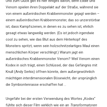
Und zum Glück gibt es hier einiges davon, denn Eddie und
Venom spielen ihren Doppelakt auf der Straße, während sie
von einem außerirdischen Krabbenmonster gejagt werden –
einem außerirdischen Krabbenmonster, das so unzerstörbar
ist, dass Kampfszenen, in denen es zu sehen ist, ehrlich
gesagt etwas langweilig werden. (Es ist jedoch irgendwie
cool zu sehen, wie das Blut aus dem Hinterkopf des
Monsters spritzt, wenn sein holzschnitzelartiges Maul einen
menschlichen Körper verschlingt.) Warum jagt ein
außerirdisches Krabbenmonster Venom? Weil Venom einen
Kodex in sich trägt, einen Schlüssel, der das Gefängnis mit
Knull (Andy Serkis) öffnen könnte, dem außergewöhnlich
mächtigen interdimensionalen Bösewicht, der ursprünglich
die Symbiontenrasse erschaffen hat …
Ungefähr bei der ersten Verwendung des Wortes „Kodex“
fühlte sich dieser Film wirklich wie ein an
Transformatoren