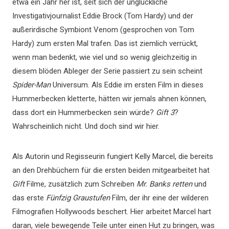
etwa ein Jahr her ist, seit sich der unglückliche
Investigativjournalist Eddie Brock (Tom Hardy) und der
außerirdische Symbiont Venom (gesprochen von Tom
Hardy) zum ersten Mal trafen. Das ist ziemlich verrückt,
wenn man bedenkt, wie viel und so wenig gleichzeitig in
diesem blöden Ableger der Serie passiert zu sein scheint
Spider-Man
Universum. Als Eddie im ersten Film in dieses
Hummerbecken kletterte, hätten wir jemals ahnen können,
dass dort ein Hummerbecken sein würde?
Gift 3
?
Wahrscheinlich nicht. Und doch sind wir hier.
Als Autorin und Regisseurin fungiert Kelly Marcel, die bereits
an den Drehbüchern für die ersten beiden mitgearbeitet hat
Gift
Filme, zusätzlich zum Schreiben
Mr. Banks retten
und
das erste
Fünfzig Graustufen
Film, der ihr eine der wilderen
Filmografien Hollywoods beschert. Hier arbeitet Marcel hart
daran, viele bewegende Teile unter einen Hut zu bringen, was