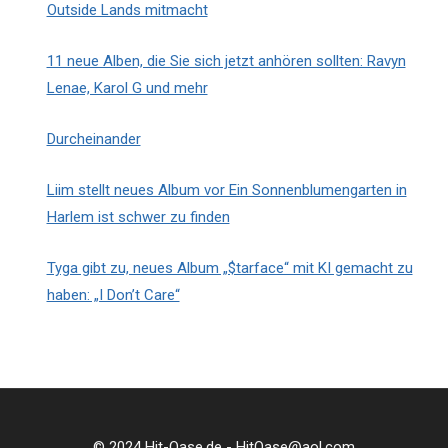
Outside Lands mitmacht
11 neue Alben, die Sie sich jetzt anhören sollten: Ravyn
Lenae, Karol G und mehr
Durcheinander
Liim stellt neues Album vor Ein Sonnenblumengarten in
Harlem ist schwer zu finden
Tyga gibt zu, neues Album „$tarface“ mit KI gemacht zu
haben: „I Don’t Care“
© 2024 Hit-Oase.de - HitOase@aol.com