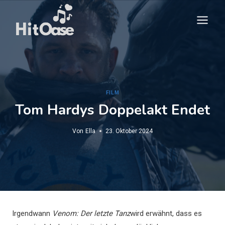
Zum
Inhalt
springen
FILM
Tom Hardys Doppelakt Endet
Von
Ella
23. Oktober 2024
Irgendwann
Venom: Der letzte Tanz
wird erwähnt, dass es