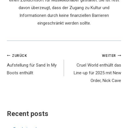
einen Zufluchtsort für Musikliebhaber gestaltet. Sie ist fest
davon überzeugt, dass der Zugang zu Kultur und
Informationen durch keine finanziellen Barrieren
eingeschränkt werden sollte.
Beitragsnavigation
ZURÜCK
WEITER
Aufstellung für Sand In My
Cruel World enthüllt das
Boots enthüllt
Line-up für 2025 mit New
Order, Nick Cave
Recent posts