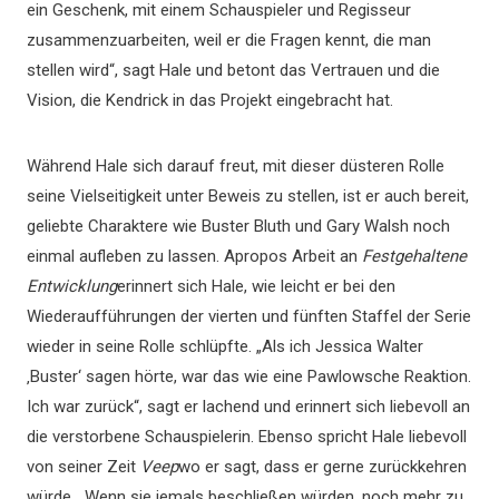
ein Geschenk, mit einem Schauspieler und Regisseur
zusammenzuarbeiten, weil er die Fragen kennt, die man
stellen wird“, sagt Hale und betont das Vertrauen und die
Vision, die Kendrick in das Projekt eingebracht hat.
Während Hale sich darauf freut, mit dieser düsteren Rolle
seine Vielseitigkeit unter Beweis zu stellen, ist er auch bereit,
geliebte Charaktere wie Buster Bluth und Gary Walsh noch
einmal aufleben zu lassen. Apropos Arbeit an
Festgehaltene
Entwicklung
erinnert sich Hale, wie leicht er bei den
Wiederaufführungen der vierten und fünften Staffel der Serie
wieder in seine Rolle schlüpfte. „Als ich Jessica Walter
‚Buster‘ sagen hörte, war das wie eine Pawlowsche Reaktion.
Ich war zurück“, sagt er lachend und erinnert sich liebevoll an
die verstorbene Schauspielerin. Ebenso spricht Hale liebevoll
von seiner Zeit
Veep
wo er sagt, dass er gerne zurückkehren
würde. „Wenn sie jemals beschließen würden, noch mehr zu