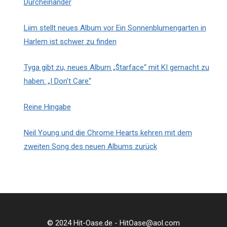
Durcheinander
Liim stellt neues Album vor Ein Sonnenblumengarten in
Harlem ist schwer zu finden
Tyga gibt zu, neues Album „$tarface“ mit KI gemacht zu
haben: „I Don’t Care“
Reine Hingabe
Neil Young und die Chrome Hearts kehren mit dem
zweiten Song des neuen Albums zurück
© 2024 Hit-Oase.de - HitOase@aol.com