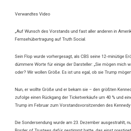
Verwandtes Video
„Auf Wunsch des Vorstands und fast aller anderen in Amerika
Fernsehübertragung auf Truth Social.
Sein Flop wurde vorhergesagt, als CBS seine 12-minütige Er
dümmere Worte für einige der Darsteller: „Sie mögen mich wa
oder? Wir wollen Größe. Es ist uns egal, ob sie Trump mögen
Nun, er wollte Größe und er bekam sie – den größten Kenned
zufolge einen Rückgang der Ticketverkäufe um 40 % und e
Trump im Februar zum Vorstandsvorsitzenden des Kennedy Cen
Die Sondersendung wurde am 23. Dezember ausgestrahlt, n
Border of Trustees dafür gestimmt hatte, das einst prestig