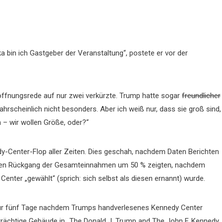
 bin ich Gastgeber der Veranstaltung“, postete er vor der
öffnungsrede auf nur zwei verkürzte. Trump hatte sogar
freundlicher
hrscheinlich nicht besonders. Aber ich weiß nur, dass sie groß sind,
 – wir wollen Größe, oder?“
y-Center-Flop aller Zeiten. Dies geschah, nachdem Daten Berichten
inen Rückgang der Gesamteinnahmen um 50 % zeigten, nachdem
ter „gewählt“ (sprich: sich selbst als diesen ernannt) wurde.
ur fünf Tage nachdem Trumps handverlesenes Kennedy Center
eträchtige Gebäude in „The Donald J. Trump and The John F. Kennedy