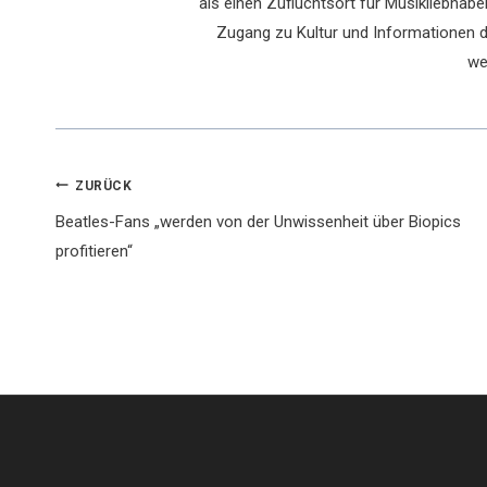
als einen Zufluchtsort für Musikliebhaber
Zugang zu Kultur und Informationen du
we
Beitragsnavigation
ZURÜCK
Beatles-Fans „werden von der Unwissenheit über Biopics
profitieren“