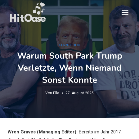
Zum
Inhalt
springen
FERNSEHEN
Warum South Park Trump
Verletzte, Wenn Niemand
Sonst Konnte
Von
Ella
27. August 2025
Wren Graves (Managing Editor):
Bereits im Jahr 2017,