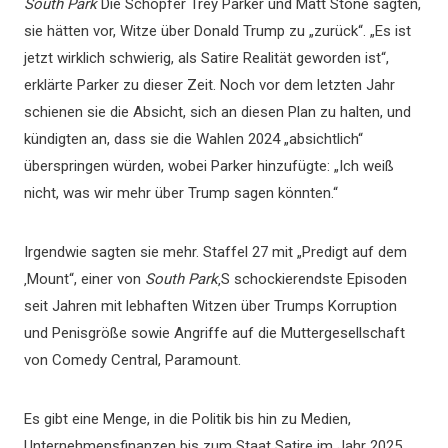
South Park
Die Schöpfer Trey Parker und Matt Stone sagten,
sie hätten vor, Witze über Donald Trump zu „zurück“. „Es ist
jetzt wirklich schwierig, als Satire Realität geworden ist“,
erklärte Parker zu dieser Zeit. Noch vor dem letzten Jahr
schienen sie die Absicht, sich an diesen Plan zu halten, und
kündigten an, dass sie die Wahlen 2024 „absichtlich“
überspringen würden, wobei Parker hinzufügte: „Ich weiß
nicht, was wir mehr über Trump sagen könnten.“
Irgendwie sagten sie mehr. Staffel 27 mit „Predigt auf dem
‚Mount“, einer von
South Park
‚S schockierendste Episoden
seit Jahren mit lebhaften Witzen über Trumps Korruption
und Penisgröße sowie Angriffe auf die Muttergesellschaft
von Comedy Central, Paramount.
Es gibt eine Menge, in die Politik bis hin zu Medien,
Unternehmensfinanzen bis zum Staat Satire im Jahr 2025