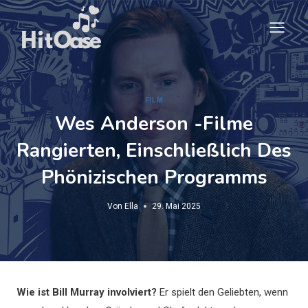
Zum
Inhalt
springen
FILM
Wes Anderson -Filme
Rangierten, Einschließlich Des
Phönizischen Programms
Von
Ella
29. Mai 2025
Wie ist Bill Murray involviert?
Er spielt den Geliebten, wenn