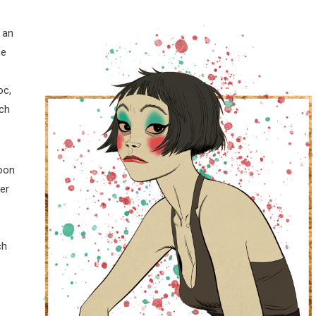
t an
se
oc,
ach
Moon
er
ch