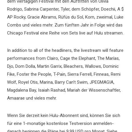
dem viertägigen Festival mit den Auftritten von Olivia
Rodrigo, Sabrina Carpenter, Tyler, dem Schöpfer, Doechii, A $
AP Rocky, Gracie Abrams, Rüfüs du Sol, Korn, zweimal, Luke
Combs und vieles mehr. Zum fünften Jahr in Folge wird das
Chicago Festival eine Reihe von Sets live auf Hulu streamen.
In addition to all of the headliners, the livestream will feature
performances from Clairo, Cage the Elephant, The Marías,
Djo, Dom Dolla, Martin Garrix, Bleachers, Wallows, Dominic
Fike, Foster the People, T-Pain, Sierra Ferrell, Finneas, Remi
Wolf, Royel Otis, Marina, Barry Can’t Swim, JPEGMAGIA,
Magdalena Bay, Isaiah Rashad, Mariah der Wissenschaftler,
Amaarae und vieles mehr.
Wenn Sie derzeit kein Hulu-Abonnent sind, können Sie sich
für eine 1-monatige kostenlose Testversion anmelden-
danach beginnen die Pläne bei 9,99 USD pro Monat. Siehe