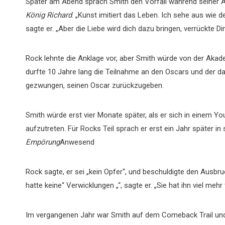
Später am Abend sprach Smith den Vorfall während seiner 
König Richard
. „Kunst imitiert das Leben. Ich sehe aus wie d
sagte er. „Aber die Liebe wird dich dazu bringen, verrückte Di
Rock lehnte die Anklage vor, aber Smith würde von der Aka
durfte 10 Jahre lang die Teilnahme an den Oscars und der da
gezwungen, seinen Oscar zurückzugeben.
Smith würde erst vier Monate später, als er sich in einem You
aufzutreten. Für Rocks Teil sprach er erst ein Jahr später i
Empörung
Anwesend
Rock sagte, er sei „kein Opfer“, und beschuldigte den Ausbru
hatte keine“ Verwicklungen „“, sagte er. „Sie hat ihn viel mehr 
Im vergangenen Jahr war Smith auf dem Comeback Trail und t