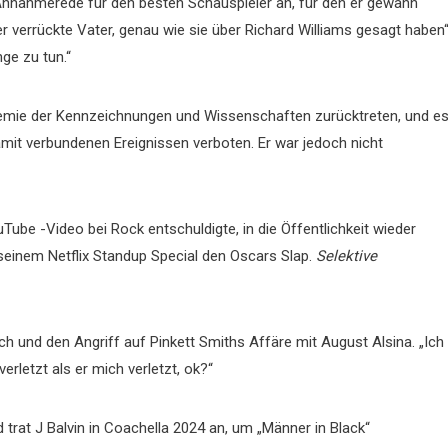
Annahmerede für den besten Schauspieler an, für den er gewann
er verrückte Vater, genau wie sie über Richard Williams gesagt haben“
nge zu tun.“
demie der Kennzeichnungen und Wissenschaften zurücktreten, und e
mit verbundenen Ereignissen verboten. Er war jedoch nicht
Tube -Video bei Rock entschuldigte, in die Öffentlichkeit wieder
n seinem Netflix Standup Special den Oscars Slap.
Selektive
ch und den Angriff auf Pinkett Smiths Affäre mit August Alsina. „Ich
verletzt als er mich verletzt, ok?“
rat J Balvin in Coachella 2024 an, um „Männer in Black“