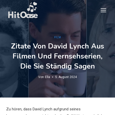
Zum
Inhalt
springen
FILM
Zitate Von David Lynch Aus
Filmen Und Fernsehserien,
Die Sie Ständig Sagen
Von
Ella
5. August 2024
Zu hören, dass David Lynch aufgrund seines