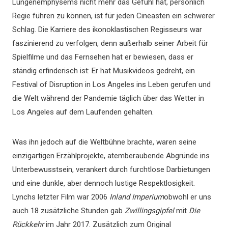
Lungenemphysems nicht mehr das Gefühl hat, persönlich
Regie führen zu können, ist für jeden Cineasten ein schwerer
Schlag. Die Karriere des ikonoklastischen Regisseurs war
faszinierend zu verfolgen, denn außerhalb seiner Arbeit für
Spielfilme und das Fernsehen hat er bewiesen, dass er
ständig erfinderisch ist: Er hat Musikvideos gedreht, ein
Festival of Disruption in Los Angeles ins Leben gerufen und
die Welt während der Pandemie täglich über das Wetter in
Los Angeles auf dem Laufenden gehalten.
Was ihn jedoch auf die Weltbühne brachte, waren seine
einzigartigen Erzählprojekte, atemberaubende Abgründe ins
Unterbewusstsein, verankert durch furchtlose Darbietungen
und eine dunkle, aber dennoch lustige Respektlosigkeit.
Lynchs letzter Film war 2006
Inland Imperium
obwohl er uns
auch 18 zusätzliche Stunden gab
Zwillingsgipfel
mit
Die
Rückkehr
im Jahr 2017. Zusätzlich zum Original